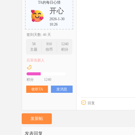
TA的每日心情
开心
2026-1-30
10:26
签到天数: 46 天
58
910
1240
主题
伯币
积分
吕宋岛新人
积分
1240
收听TA
发消息
回复
发新帖
发表回复