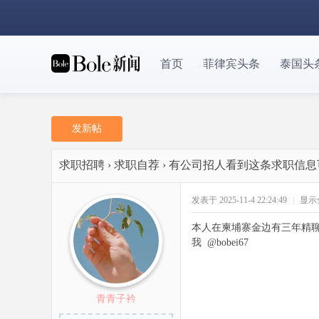
首页
菲律宾头条
泰国头
发新帖
求职招聘
›
求职自荐
›
有公司招人看到这条求职信息
发表于 2025-11-4 22:24:49
|
显示
本人在柬埔寨金边有三年精
我 @bobei67
青青子衿