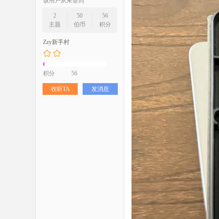
该用户从未签到
2
50
56
主题
伯币
积分
Zzy新手村
积分
56
收听TA
发消息