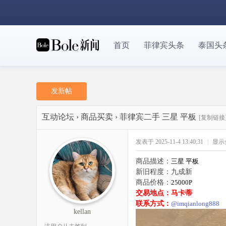
首页
菲律宾头条
泰国头
发新帖
互动论坛
›
商品买卖
›
菲律宾二手 三星 平板
[复制链接
发表于 2025-11-4 13:40:31
|
显示
商品描述：
三星 平板
新旧程度：九成新
商品价格：
25000P
交易地点：马卡蒂
联系方式：
@imqianlong888
kellan