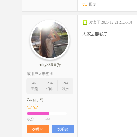
回复
发表于 2025-12-21 21:55:38
|
人家去赚钱了
ruby886直招
该用户从未签到
46
234
244
主题
伯币
积分
Zzy新手村
积分
244
收听TA
发消息