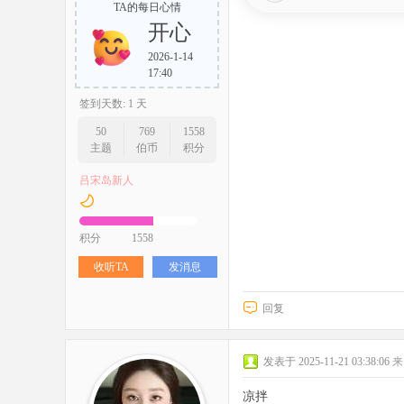
TA的每日心情
开心
2026-1-14
17:40
签到天数: 1 天
50
769
1558
主题
伯币
积分
吕宋岛新人
积分
1558
收听TA
发消息
回复
发表于 2025-11-21 03:38:06
来
凉拌