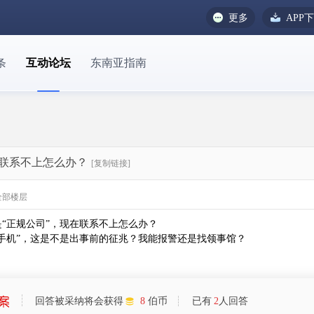
更多
APP
条
互动论坛
东南亚指南
联系不上怎么办？
[复制链接]
全部楼层
“正规公司”，现在联系不上怎么办？
手机”，这是不是出事前的征兆？我能报警还是找领事馆？
回答被采纳将会获得
8
伯币
已有
2
人回答