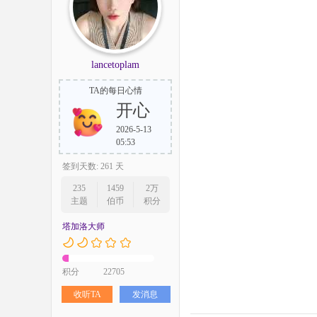
lancetoplam
TA的每日心情
开心
2026-5-13
05:53
签到天数: 261 天
235
1459
2万
主题
伯币
积分
塔加洛大师
积分
22705
收听TA
发消息