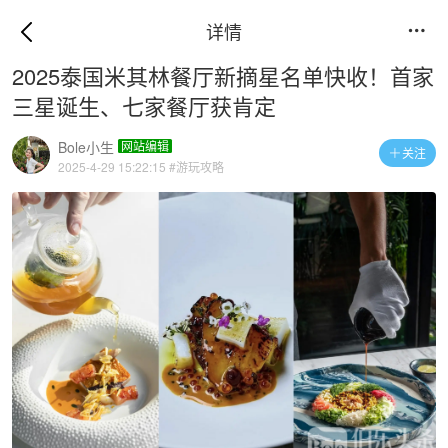
详情

2025泰国米其林餐厅新摘星名单快收！首家
三星诞生、七家餐厅获肯定
Bole小生
网站编辑
关注

2025-4-29 15:22:15
#游玩攻略