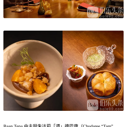
Baan Tepa 由主厨朱达莉「谭」德巴康（Chudaree “Tam”