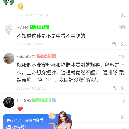
2025-2-20 11:06:59

lxy844
八打雁行者
板凳
不知道这种是不是中看不中吃的
2025-3-8 17:02:23


kaixin0227
吕宋岛新人
地板
就那個不准穿短褲和拖鞋我看到就想笑，顧客是上
帝，上帝想穿短褲，這裡就竟然不讓， 還排隊 電
話預約， 算了吧 ，我估計沒幾個客人
2025-5-1 07:37:55


PF1995
王城探险家

#
5
2025-5-2 16:00:40

#伯币
进行评论，获得
赶快参与吧！
八打雁行者