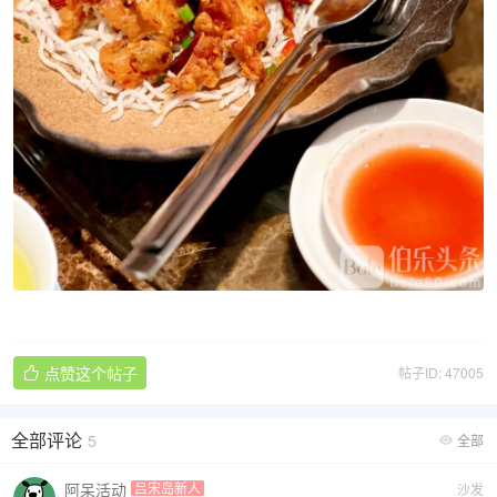
点赞这个帖子
帖子ID: 47005

全部评论
5
全部

阿呆活动
吕宋岛新人
沙发