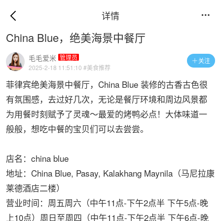
详情

China Blue，绝美海景中餐厅
毛毛爱米
管理员
关注

2025-2-18 11:51:10
#美食推荐
菲律宾绝美海景中餐厅，China Blue 装修的古香古色很
有氛围感，去过好几次，无论是餐厅环境和周边风景都
为用餐时刻赋予了灵魂～最爱的烤鸭必点！大体味道一
般般，想吃中餐的宝贝们可以去尝尝。
店名：china blue
地址：China Blue, Pasay, Kalakhang Maynila（马尼拉康
莱德酒店二楼）
营业时间：周五周六（中午11点-下午2点半 下午5点-晚
上10点）周日至周四（中午11点-下午2点半 下午6点-晚