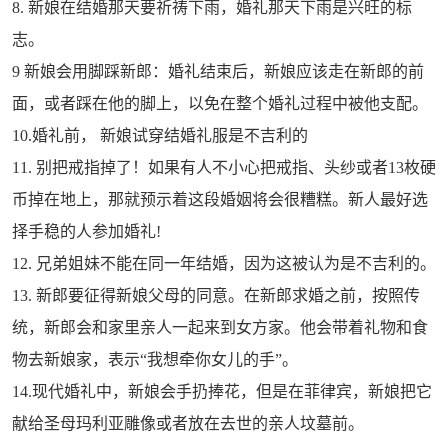
8. 新娘在结婚那天要祈祷下雨，婚礼那天下雨是兴旺的标
志。
9 新娘会用脚踩新郎：婚礼结束后，新娘应该走在新郎的前
面，或者踩在他的脚上，以免在整个婚礼过程中被他支配。
10.婚礼前， 新娘试穿结婚礼服是不吉利的
11. 别把戒指掉了！如果有人不小心把戒指、头纱或者13枚硬
币掉在地上，那就预示着这段婚姻将会很糟糕。新人最好选
择手稳的人参加婚礼!
12. 兄弟姐妹不能在同一年结婚，因为这被认为是不吉利的。
13. 新郎要征得新娘父母的同意。在新郎求婚之前，按照传
统，新郎会和家里亲人一起来到女方家。他会带着礼物和食
物去新娘家，表示“我想牵你女儿的手”。
14.现代婚礼中，新娘会手扔捧花，但是在菲律宾，新娘把它
献给圣母玛利亚雕像或者放在去世的亲人坟墓前。