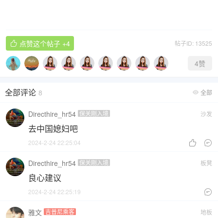
点赞这个帖子
+4
帖子ID: 13525

4
赞
全部评论
8
全部

Directhire_hr54
保关刚入境
沙发
去中国媳妇吧
2024-2-24 22:25:04


Directhire_hr54
保关刚入境
板凳
良心建议
2024-2-24 22:25:19

雅文
吉普尼乘客
地板