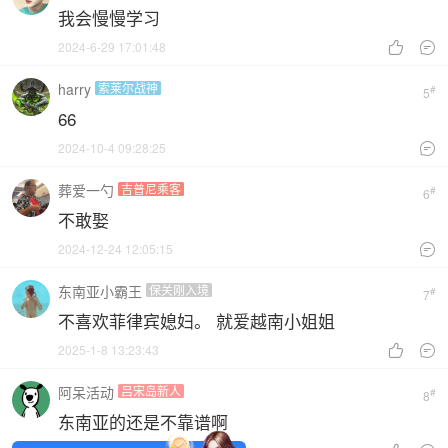
我会慢慢学习
2024-6-29 17:01:48


harry
索莱尔战神
#
5
66
2024-10-4 09:28:25

葬爱一勺
吉普尼乘客
#
6
不敢娶
2024-12-24 12:05:15

东南亚小霸王
保关刚入境
#
7
不喜欢菲律宾媳妇。 就爱越南小姐姐
2025-1-8 13:23:43


阿呆活动
吕宋岛新人
#
8
东南亚的还是不靠谱啊