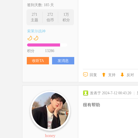
签到天数: 185 天
271
272
1万
主题
伯币
积分
索莱尔战神
积分
13286
收听TA
发消息
回复
支持
反对
发表于 2024-7-12 00:43:20
|
很有帮助
honey