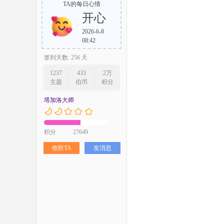
TA的每日心情
开心
2026-6-8
08:42
签到天数: 256 天
1237
433
2万
主题
伯币
积分
塔加洛大师
积分
27649
收听TA
发消息