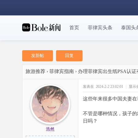
首页
菲律宾头条
泰国头
发新帖
回复
旅游推荐
›
菲律宾指南
›
办理菲律宾出生纸PSA认
发表在 2024-2-2 23:02:01
|
显示
这些年来很多中国夫妻在
不管是哪种情况，孩子的
日吗？
浩然