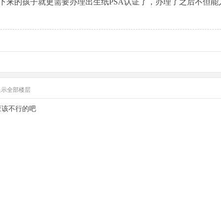
下来的孩子就更需要办理出生纸PSA认证了，办理了之后不但能
显示全部楼层
应该不行的吧