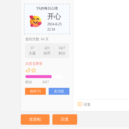
TA的每日心情
开心
2024-8-25
22:34
签到天数: 64 天
37
423
3417
主题
伯币
积分
吉普尼乘客
积分
3417
收听TA
发消息
回复
发新帖
回复